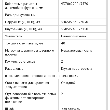
Габаритные размеры
9370x2700x3570
автомобиля-фургона, мм
Размеры кузова, мм
Наружные (Д, Ш, В), мм
5465х2530х2030
Внутренние (Д, Ш, В), мм
5385х2450х2150
Утеплитель
Пенополиуретан
Толщина стен панели, мм
40
Материал фурнитуры, дверного
Нержавеющая сталь
проема
Количество отсеков
2
Разделение
Глухая перегородка
в комплектацию технологического отсека входит:
Стол с нишами для хранения
Откидной
документации
Стул поворотный с возможностью
2
фиксации в транспортное
положение
Шкаф
для одежды