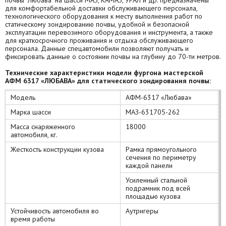
почвы "Любава" на шасси МАЗ, КАМАЗ, УРАЛ и др. предназначены
для комфортабельной доставки обслуживающего персонала,
технологического оборудования к месту выполнения работ по
статическому зондированию почвы, удобной и безопасной
эксплуатации перевозимого оборудования и инструмента, а также
для краткосрочного проживания и отдыха обслуживающего
персонала. Данные спецавтомобили позволяют получать и
фиксировать данные о состоянии почвы на глубину до 70-ти метров.
Технические характеристики модели фургона мастерской
АФМ 6317 «ЛЮБАВА» для статического зондирования почвы:
Модель
АФМ-6317 «Любава»
Марка шасси
МАЗ-631705-262
Масса снаряженного
18000
автомобиля, кг.
Жесткость конструкции кузова
Рамка прямоугольного
сечения по периметру
каждой панели
Усиленный стальной
подрамник под всей
площадью кузова
Устойчивость автомобиля во
Аутригеры
время работы