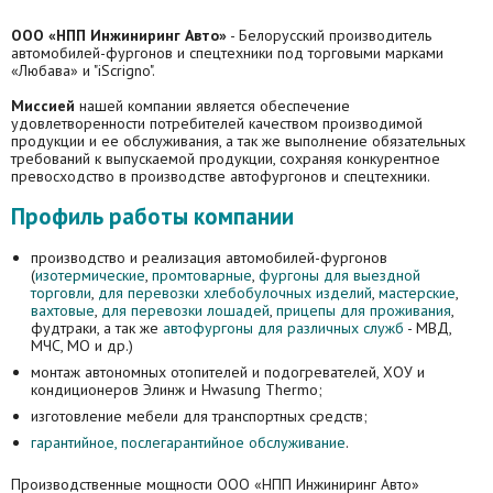
ООО «НПП Инжиниринг Авто»
- Белорусский производитель
автомобилей-фургонов и спецтехники под торговыми марками
«Любава» и "iScrigno".
Миссией
нашей компании является обеспечение
удовлетворенности потребителей качеством производимой
продукции и ее обслуживания, а так же выполнение обязательных
требований к выпускаемой продукции, сохраняя конкурентное
превосходство в производстве автофургонов и спецтехники.
Профиль работы компании
производство и реализация автомобилей-фургонов
(
изотермические
,
промтоварные
,
фургоны для выездной
торговли
,
для перевозки хлебобулочных изделий
,
мастерские
,
вахтовые
,
для перевозки лошадей
,
прицепы для проживания
,
фудтраки, а так же
автофургоны для различных служб
- МВД,
МЧС, МО и др.)
монтаж автономных отопителей и подогревателей, ХОУ и
кондиционеров Элинж и Hwasung Thermo;
изготовление мебели для транспортных средств;
гарантийное, послегарантийное обслуживание
.
Производственные мощности ООО «НПП Инжиниринг Авто»