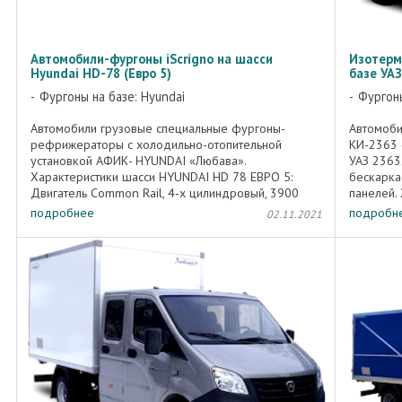
Автомобили-фургоны iScrigno на шасси
Изотерм
Hyundai HD-78 (Евро 5)
базе УАЗ
Фургоны на базе: Hyundai
Фургоны
Автомобили грузовые специальные фургоны-
Автомоби
рефрижераторы с холодильно-отопительной
КИ-2363 
установкой АФИК- HYUNDAI «Любава».
УАЗ 2363
Характеристики шасси HYUNDAI HD 78 ЕВРО 5:
бескарка
Двигатель Common Rail, 4-х цилиндровый, 3900
панелей. 
см.куб., 140 л.с. (при 2800 об/мин), 380 Н/м ...
УАЗ-23632
подробнее
подробн
02.11.2021