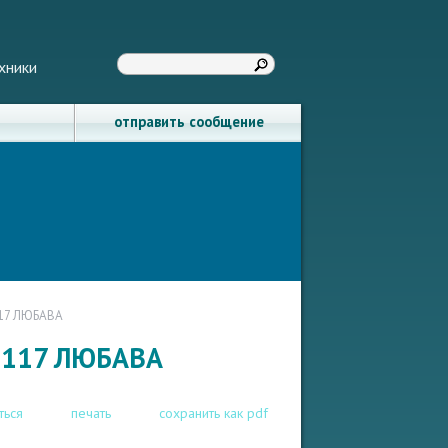
хники
отправить сообщение
117 ЛЮБАВА
5117 ЛЮБАВА
ться
печать
сохранить как pdf