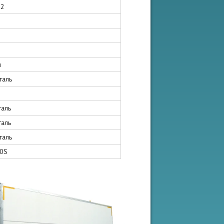
82
н
таль
таль
таль
таль
50S