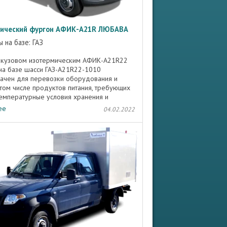
ический фургон АФИК-A21R ЛЮБАВА
 на базе: ГАЗ
 кузовом изотермическим АФИК-A21R22
а базе шасси ГАЗ-A21R22-1010
ачен для перевозки оборудования и
в том числе продуктов питания, требующих
емпературные условия хранения и
ировки. На изотермические ...
ее
04.02.2022