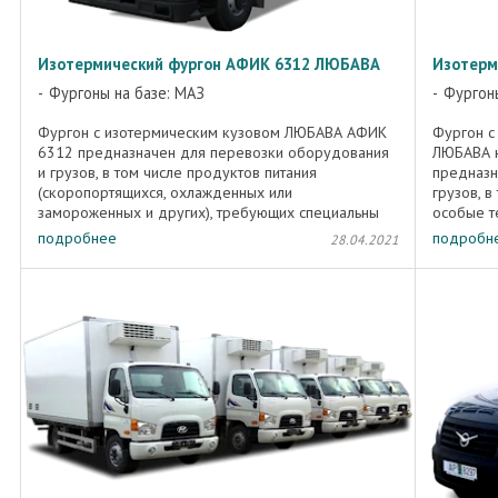
Изотермический фургон АФИК 6312 ЛЮБАВА
Изотерм
Фургоны на базе: МАЗ
Фургоны
Фургон с изотермическим кузовом ЛЮБАВА АФИК
Фургон с
6312 предназначен для перевозки оборудования
ЛЮБАВА н
и грузов, в том числе продуктов питания
предназн
(скоропортящихся, охлажденных или
грузов, 
замороженных и других), требующих специальны
особые т
температурный режим при их ...
транспорт
подробнее
подробн
28.04.2021