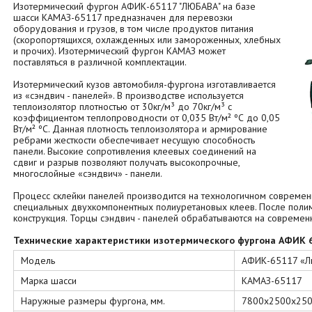
Изотермический фургон АФИК-65117 "ЛЮБАВА" на базе
шасси КАМАЗ-65117 предназначен для перевозки
оборудования и грузов, в том числе продуктов питания
(скоропортящихся, охлажденных или замороженных, хлебных
и прочих). Изотермический фургон КАМАЗ может
поставляться в различной комплектации.
Изотермический кузов автомобиля-фургона изготавливается
из «сэндвич - панелей». В производстве используется
теплоизолятор плотностью от 30кг/м³ до 70кг/м³ с
коэффициентом теплопроводности от 0,035 Вт/м² ºС до 0,05
Вт/м² ºС. Данная плотность теплоизолятора и армирование
ребрами жесткости обеспечивает несущую способность
панели. Высокие сопротивления клеевых соединений на
сдвиг и разрыв позволяют получать высокопрочные,
многослойные «сэндвич» - панели.
Процесс склейки панелей производится на технологичном совреме
специальных двухкомпонентных полиуретановых клеев. После поли
конструкция. Торцы сэндвич - панелей обрабатываются на совреме
Технические характеристики изотермического фургона АФИК 
Модель
АФИК-65117 «Л
Марка шасси
КАМАЗ-65117
Наружные размеры фургона, мм.
7800х2500х25