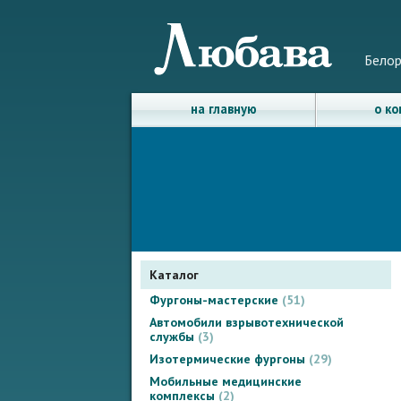
Белор
на главную
о к
Каталог
Фургоны-мастерские
51
Автомобили взрывотехнической
службы
3
Изотермические фургоны
29
Мобильные медицинские
комплексы
2