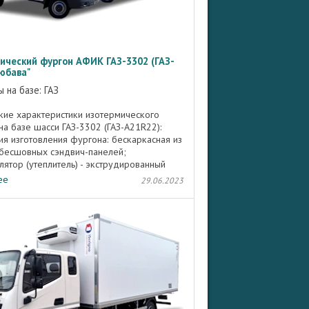
ический фургон АФИК ГАЗ-3302 (ГАЗ-
юбава"
 на базе: ГАЗ
кие характеристики изотермического
на базе шасси ГАЗ-3302 (ГАЗ-А21R22):
ия изготовления фургона: бескаркасная из
бесшовных сэндвич-панелей;
лятор (утеплитель) - экструдированный
стирол; Наружные ...
ее
29.06.2023