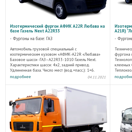
Изотермический фургон АФИК A22R Любава на
Изотерм
базе Газель Next A22R33
А21R) "Л
Фургоны на базе: ГАЗ
Фургоны
Автомобиль грузовой специальный с
Техничес
изотермическим кузовом «АФИК-А22R «Любава»
фургона 
Базовое шасси -ГАЗ–А22R33-1010 Газель Next.
Технолог
Характеристики шасси: 4х2, задний привод.
клееных 
Удлиненная база. Число мест (вод.+пасс.): 1+6.
Теплоизо
Двигатель УМЗ-А274, бензиновый,106,8 ...
пенополи
подробнее
подробн
04.11.2021