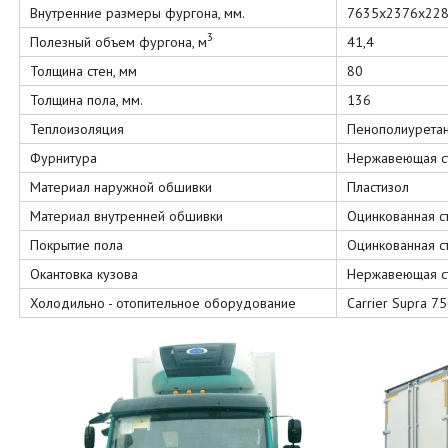
Внутренние размеры фургона, мм.
7635х2376х22
3
Полезный объем фургона, м
41,4
Толщина стен, мм
80
Толщина пола, мм.
136
Теплоизоляция
Пенополиурета
Фурнитура
Нержавеющая с
Материал наружной обшивки
Пластизол
Материал внутренней обшивки
Оцинкованная с
Покрытие пола
Оцинкованная с
Окантовка кузова
Нержавеющая с
Холодильно - отопительное оборудование
Carrier Supra 7