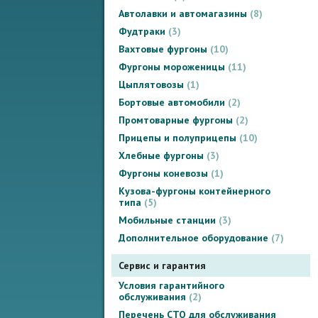
Автолавки и автомагазины
8
Фудтраки
3
Вахтовые фургоны
10
Фургоны мороженицы
11
Цыплятовозы
1
Бортовые автомобили
2
Промтоварные фургоны
2
Прицепы и полуприцепы
10
Хлебные фургоны
3
Фургоны коневозы
1
Кузова-фургоны контейнерного
типа
5
Мобильные станции
3
Дополнительное оборудование
7
Сервис и гарантия
Условия гарантийного
обслуживания
2
Перечень СТО для обслуживания