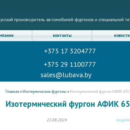
усский производитель автомобилей-фургонов и специальной те
омпании
контакты
новости
+375 17 3204777
+375 29 1100777
sales@lubava.by
Главная
»
Изотермические фургоны
»
Изотермический фургон АФИК 65
Изотермический фургон АФИК 6
22.08.2024
подели