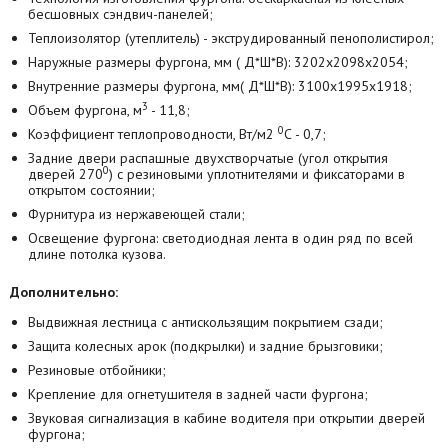
бесшовных сэндвич-панелей;
Теплоизолятор (утеплитель) - экструдированный пенополистирол;
Наружные размеры фургона, мм ( Д*Ш*В)
: 3202х2098х2054;
Внутренние размеры фургона, мм( Д*Ш*В)
: 3100х1995х1918;
3
Объем фургона, м
- 11,8;
0
Коэффициент теплопроводности, Вт/м2
С - 0,7;
Задние двери распашные двухстворчатые (угол открытия
0
дверей 270
) с резиновыми уплотнителями и фиксаторами в
открытом состоянии;
Фурнитура из нержавеющей стали;
Освещение фургона: светодиодная лента в один ряд по всей
длине потолка кузова.
Дополнительно:
Выдвижная лестница с антискользящим покрытием сзади;
Защита колесных арок (подкрылки) и задние брызговики;
Резиновые отбойники;
Крепление для огнетушителя в задней части фургона;
Звуковая сигнализация в кабине водителя при открытии дверей
фургона;