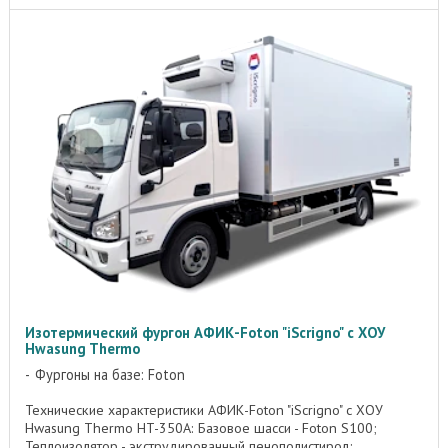
Изотермический фургон АФИК-Foton "iScrigno" с ХОУ
Hwasung Thermo
Фургоны на базе: Foton
Технические характеристики АФИК-Foton "iScrigno" c ХОУ
Hwasung Thermo HT-350А: Базовое шасси - Foton S100;
Теплоизолятор - экструдированный пенополистирол;