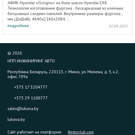
АФИК-Hyundai «iScrigno» на базе шасси Hyundai EX8
Технология изготовления фургона - бескаркасная из клееных
бесшовных сэндвич-панелей. Внутренние размеры фургона ,
мм (ДхШхВ): 4840х2180х2084. ...
подробнее
07.08.2025
©
2026
НПП ИНЖИНИРИНГ АВТО
Республика Беларусь, 220113, г. Минск, ул. Мележа, д. 5, к.2,
офис 709а
+375 17 3204777
+375 29 1100777
sales@lubava.by
lubava.by
Сайт работает на платформе
Nestorclub.com