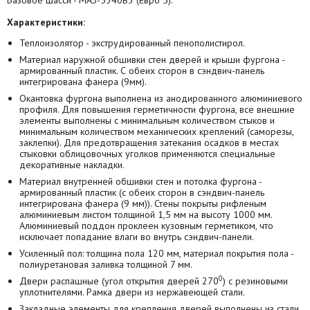
Базовое шасси - МАЗ-5340B3 (Евро 5).
Характеристики:
Теплоизолятор - экструдированный пенополистирол.
Материал наружной обшивки стен дверей и крыши фургона -
армированный пластик. С обеих сторон в сэндвич-панель
интегрирована фанера (9мм).
Окантовка фургона выполнена из анодированного алюминиевого
профиля. Для повышения герметичности фургона, все внешние
элементы выполнены с минимальным количеством стыков и
минимальным количеством механических креплений (саморезы,
заклепки). Для предотвращения затекания осадков в местах
стыковки облицовочных уголков применяются специальные
декоративные накладки.
Материал внутренней обшивки стен и потолка фургона -
армированный пластик (с обеих сторон в сэндвич-панель
интегрирована фанера (9 мм)). Стены покрыты рифленым
алюминиевым листом толщиной 1,5 мм на высоту 1000 мм.
Алюминиевый поддон проклеен кузовным герметиком, что
исключает попадание влаги во внутрь сэндвич-панели.
Усиленный пол: толщина пола 120 мм, материал покрытия пола -
полиуретановая заливка толщиной 7 мм.
0
Двери распашные (угол открытия дверей 270
) с резиновыми
уплотнителями. Рамка двери из нержавеющей стали.
Закладные элементы для крепления дверей выполнены из стали