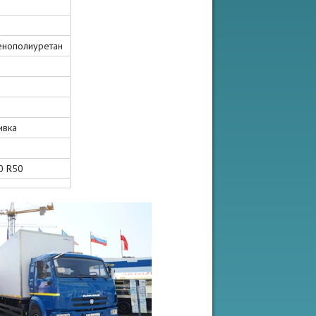
енополиуретан
ивка
0 R50