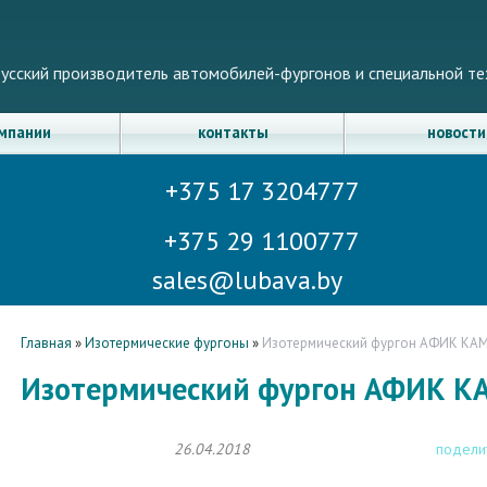
усский производитель автомобилей-фургонов и специальной те
омпании
контакты
новости
+375 17 3204777
+375 29 1100777
sales@lubava.by
Главная
»
Изотермические фургоны
»
Изотермический фургон АФИК КА
Изотермический фургон АФИК 
26.04.2018
подели