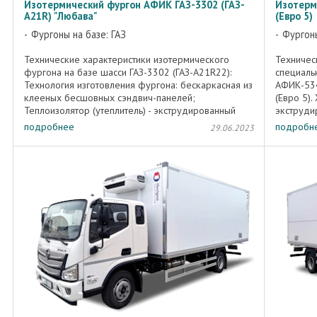
Изотермический фургон АФИК ГАЗ-3302 (ГАЗ-
Изотерм
А21R) "Любава"
(Евро 5)
Фургоны на базе: ГАЗ
Фургоны
Технические характеристики изотермического
Техничес
фургона на базе шасси ГАЗ-3302 (ГАЗ-А21R22):
специаль
Технология изготовления фургона: бескаркасная из
АФИК-534
клееных бесшовных сэндвич-панелей;
(Евро 5).
Теплоизолятор (утеплитель) - экструдированный
экструди
пенополистирол; Наружные ...
наружной
подробнее
подробн
29.06.2023