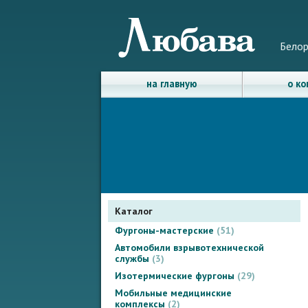
Белор
на главную
о к
Каталог
Фургоны-мастерские
51
Автомобили взрывотехнической
службы
3
Изотермические фургоны
29
Мобильные медицинские
комплексы
2