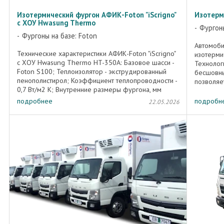
Изотермический фургон АФИК-Foton "iScrigno"
Изотерм
с ХОУ Hwasung Thermo
Фургоны
Фургоны на базе: Foton
Автомоби
Технические характеристики АФИК-Foton "iScrigno"
изотерми
c ХОУ Hwasung Thermo HT-350А: Базовое шасси -
Технолог
Foton S100; Теплоизолятор - экструдированный
бесшовны
пенополистирол; Коэффициент теплопроводности -
позволяе
0,7 Вт/м2 K; Внутренние размеры фургона, мм
теплоизо
(Д*Ш*В) ≈ ...
«тепловых
подробнее
подробн
22.05.2026