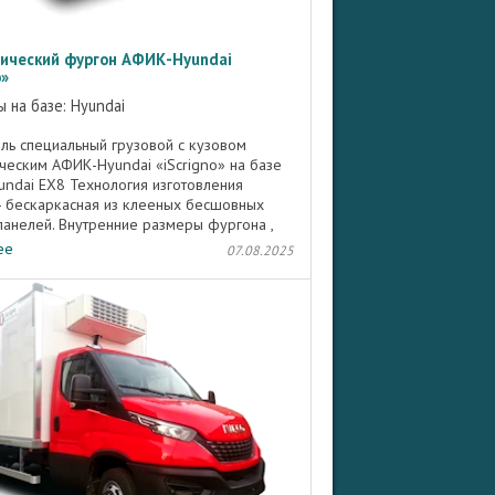
ический фургон АФИК-Hyundai
o»
 на базе: Hyundai
ль специальный грузовой с кузовом
ческим АФИК-Hyundai «iScrigno» на базе
undai EX8 Технология изготовления
- бескаркасная из клееных бесшовных
панелей. Внутренние размеры фургона ,
В): 4840х2180х2084. ...
ее
07.08.2025