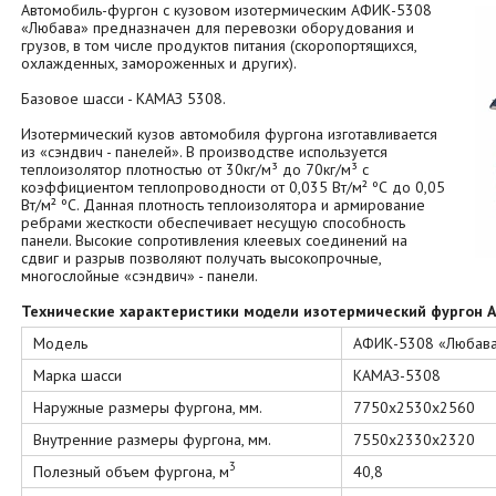
Автомобиль-фургон с кузовом изотермическим АФИК-5308
«Любава» предназначен для перевозки оборудования и
грузов, в том числе продуктов питания (скоропортящихся,
охлажденных, замороженных и других).
Базовое шасси - КАМАЗ 5308.
Изотермический кузов автомобиля фургона изготавливается
из «сэндвич - панелей». В производстве используется
теплоизолятор плотностью от 30кг/м³ до 70кг/м³ с
коэффициентом теплопроводности от 0,035 Вт/м² ºС до 0,05
Вт/м² ºС. Данная плотность теплоизолятора и армирование
ребрами жесткости обеспечивает несущую способность
панели. Высокие сопротивления клеевых соединений на
сдвиг и разрыв позволяют получать высокопрочные,
многослойные «сэндвич» - панели.
Технические характеристики модели изотермический фургон 
Модель
АФИК-5308 «Любав
Марка шасси
КАМАЗ-5308
Наружные размеры фургона, мм.
7750х2530х2560
Внутренние размеры фургона, мм.
7550х2330х2320
3
Полезный объем фургона, м
40,8