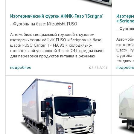
Изотермический фургон АФИК-Fuso "iScrigno"
Изотерм
«iScrign
Фургоны на базе: Mitsubishi, FUSO
Фургоны
Автомобиль специальный грузовой с кузовом
Автомоби
изотермическим «АФИК FUSO «iScrigno» на базе
изотерми
шасси FUSO Canter TF FEC91 и холодильно-
шасси Hy
отопительной установкой Элинж С4Т предназначен
фургона 
для перевозки продуктов питания в режимах
сэндвич-
заморозки или охлаждения. ...
мм (ДхШх
подробнее
подробн
01.11.2021