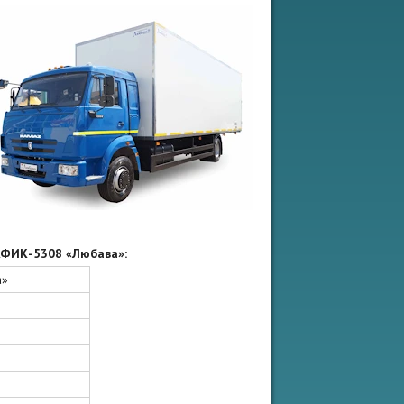
АФИК-5308 «Любава»:
а»