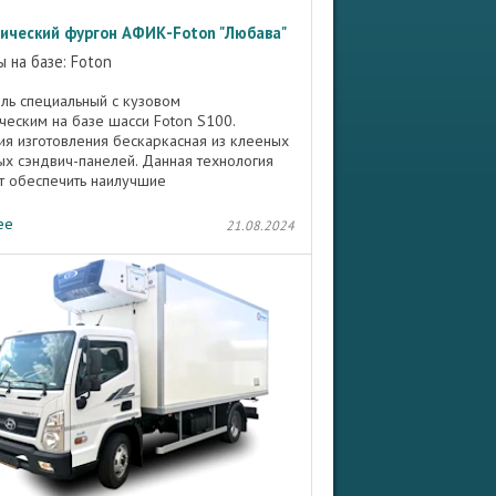
ический фургон АФИК-Foton "Любава"
 на базе: Foton
ль специальный с кузовом
ческим на базе шасси Foton S100.
ия изготовления бескаркасная из клееных
х сэндвич-панелей. Данная технология
т обеспечить наилучшие
ляционные показатели и отсутствие
 ...
ее
21.08.2024