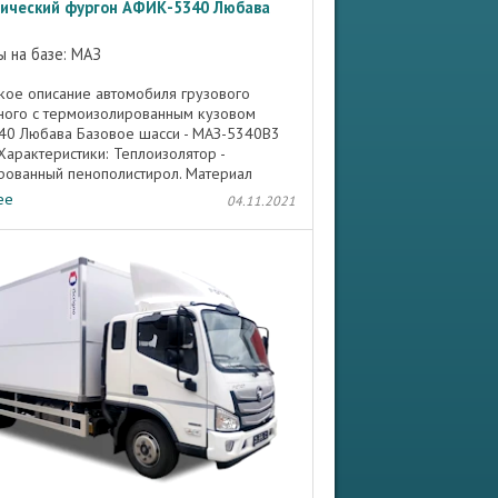
ический фургон АФИК-5340 Любава
 на базе: МАЗ
кое описание автомобиля грузового
ного с термоизолированным кузовом
0 Любава Базовое шасси - МАЗ-5340B3
 Характеристики: Теплоизолятор -
рованный пенополистирол. Материал
 обшивки стен дверей и крыши ...
ее
04.11.2021