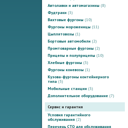
Автолавки и автомагазины
8
Фудтраки
3
Вахтовые фургоны
10
Фургоны мороженицы
11
Цыплятовозы
1
Бортовые автомобили
2
Промтоварные фургоны
2
Прицепы и полуприцепы
10
Хлебные фургоны
3
Фургоны коневозы
1
Кузова-фургоны контейнерного
типа
5
Мобильные станции
3
Дополнительное оборудование
7
Сервис и гарантия
Условия гарантийного
обслуживания
2
Перечень СТО для обслуживания