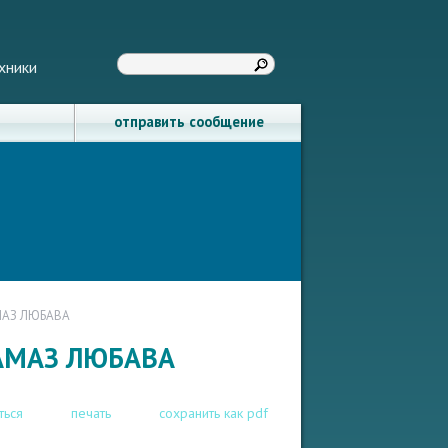
хники
отправить сообщение
МАЗ ЛЮБАВА
КАМАЗ ЛЮБАВА
ться
печать
сохранить как pdf