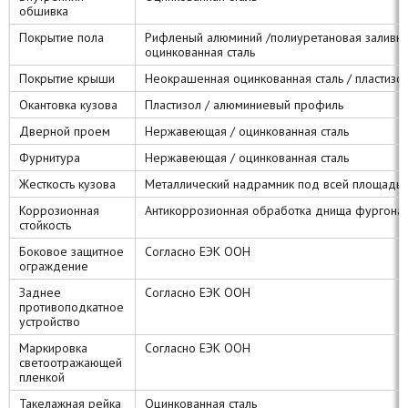
обшивка
Покрытие пола
Рифленый алюминий /полиуретановая заливка
оцинкованная сталь
Покрытие крыши
Неокрашенная оцинкованная сталь / пластизо
Окантовка кузова
Пластизол / алюминиевый профиль
Дверной проем
Нержавеющая / оцинкованная сталь
Фурнитура
Нержавеющая / оцинкованная сталь
Жесткость кузова
Металлический надрамник под всей площадью
Коррозионная
Антикоррозионная обработка днища фургона
стойкость
Боковое защитное
Согласно ЕЭК ООН
ограждение
Заднее
Согласно ЕЭК ООН
противоподкатное
устройство
Маркировка
Согласно ЕЭК ООН
светоотражающей
пленкой
Такелажная рейка
Оцинкованная сталь