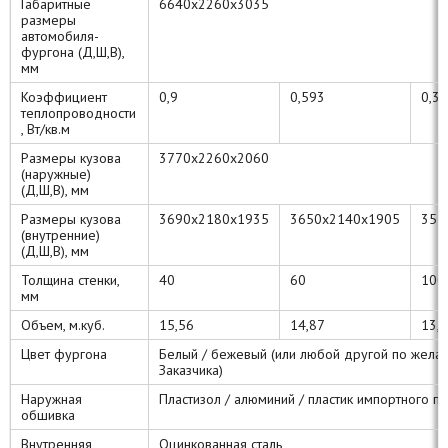
Габаритные
6640х2260х3035
размеры
автомобиля-
фургона (Д,Ш,В),
мм
Коэффициент
0,9
0,593
0,3
теплопроводности
, Вт/кв.м
Размеры кузова
3770х2260х2060
(наружные)
(Д,Ш,В), мм
Размеры кузова
3690х2180х1935
3650х2140х1905
357
(внутренние)
(Д,Ш,В), мм
Толщина стенки,
40
60
100
мм
Объем, м.куб.
15,56
14,87
13,
Цвет фургона
Белый / бежевый (или любой другой по жела
Заказчика)
Наружная
Пластизол / алюминий / пластик импортного п
обшивка
Внутренняя
Оцинкованная сталь