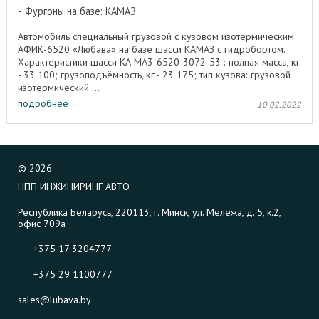
Фургоны на базе: КАМАЗ
Автомобиль специальный грузовой с кузовом изотермическим
АФИК-6520 «Любава» на базе шасси КАМАЗ с гидробортом.
Характеристики шасси КА MA3-6520-3072-53 : полная масса, кг
- 33 100; грузоподъёмность, кг - 23 175; тип кузова: грузовой
изотермический ...
подробнее
10.02.2022
©
2026
НПП ИНЖИНИРИНГ АВТО
Республика Беларусь, 220113, г. Минск, ул. Мележа, д. 5, к.2,
офис 709а
+375 17 3204777
+375 29 1100777
sales@lubava.by