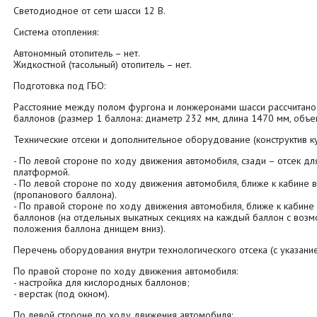
Светодиодное от сети шасси 12 В.
Система отопления:
Автономный отопитель – нет.
Жидкостной (тасольный) отопитель – нет.
Подготовка под ГБО:
Расстояние между полом фургона и лонжеронами шасси рассчитано д
баллонов (размер 1 баллона: диаметр 232 мм, длина 1470 мм, объем
Технические отсеки и дополнительное оборудование (конструктив ку
- По левой стороне по ходу движения автомобиля, сзади – отсек д
платформой.
- По левой стороне по ходу движения автомобиля, ближе к кабине 
(пропанового баллона).
- По правой стороне по ходу движения автомобиля, ближе к кабине
баллонов (на отдельных выкатных секциях на каждый баллон с воз
положения баллона днищем вниз).
Перечень оборудования внутри технологического отсека (с указани
По правой стороне по ходу движения автомобиля:
- настройка для кислородных баллонов;
- верстак (под окном).
По левой стороне по ходу движения автомобиля: