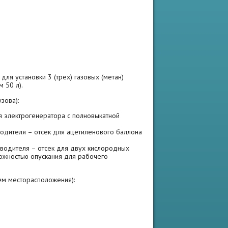
ля установки 3 (трех) газовых (метан)
 50 л).
зова):
ля электрогенератора с полновыкатной
водителя – отсек для ацетиленового баллона
 водителя – отсек для двух кислородных
можностью опускания для рабочего
ем месторасположения):