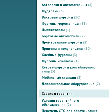
Автолавки и автомагазины
8
Фудтраки
3
Вахтовые фургоны
10
Фургоны мороженицы
11
Цыплятовозы
1
Бортовые автомобили
2
Промтоварные фургоны
2
Прицепы и полуприцепы
10
Хлебные фургоны
3
Фургоны коневозы
1
Кузова-фургоны контейнерного
типа
5
Мобильные станции
3
Дополнительное оборудование
7
Сервис и гарантия
Условия гарантийного
обслуживания
2
Перечень СТО для обслуживания