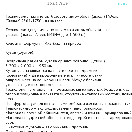
15.06.2026
подели
Технические параметры базового автомобиля (шасси) ГАЗель
"Бизнес" 3302-1750 или аналог
Технически допустимая полная масса автомобиля, кг – не
указана (шасси ГАЗель БИЗНЕС, до 3 500 кг)
Колесная формула – 4х2 (задний привод)
Кузов (фургон):
Габаритные размеры кузова ориентировочно (ДхШхВ):
3 200 х 2 000 х 1 950 мм.
Кузов устанавливается на шасси через надрамник
(основание) – две продольные металлические балки,
опирающиеся на лонжероны шасси. Между балками –
усиливающие пол поперечины.
Технология изготовления – бескаркасная из клееных бесшовных сэ
теплоизоляционные показатели, отсутствие «тепловых мостов», повы
вес).
Пол фургона усилен внутренними ребрами жесткости, поставленных
Теплоизолятор – экструдированный пенополистирол.
Материал наружной обшивки стен, дверей и крыши – армированный с
Материал внутренней обшивки стен, дверей и потолка – армированны
серый.
Окантовка фургона – алюминиевый профиль.
Покрытие пола – автолин.