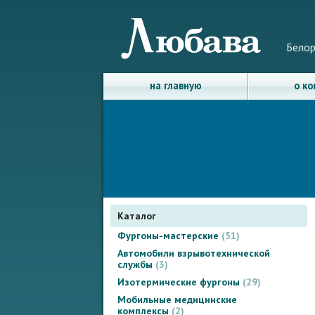
Белор
на главную
о к
Каталог
Фургоны-мастерские
51
Автомобили взрывотехнической
службы
3
Изотермические фургоны
29
Мобильные медицинские
комплексы
2