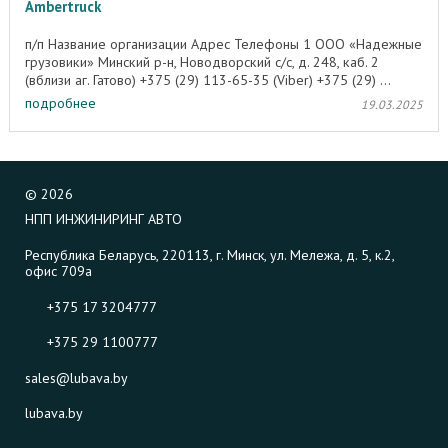
Ambertruck
п/п Название организации Адрес Телефоны 1 ООО «Надежные
грузовики» Минский р-н, Новодворский с/с, д. 248, каб. 2
(вблизи аг. Гатово) +375 (29) 113-65-35 (Viber) +375 (29) ...
подробнее
19.03.2025
©
2026
НПП ИНЖИНИРИНГ АВТО
Республика Беларусь, 220113, г. Минск, ул. Мележа, д. 5, к.2,
офис 709а
+375 17 3204777
+375 29 1100777
sales@lubava.by
lubava.by