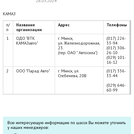
26.03.2024
КАМАЗ
п/
Название
Адрес
Телефоны
п
организации
1
ОДО "ВТК
г. Минск,
(017) 226-
КАМАЗавто"
ул. Железнодорожная,
33-94
23.
(017) 306-
(тер. ОАО " Автосила")
26-10
(029) 101-
16-12
2
ООО "Парад Авто"
г. Минск, ул.
(017) 336-
Стебенева, 20В
33-44
(029) 646-
60-99
Всю интересующую информацию по шасси Вы можете уточнить
у наших менеджеров: