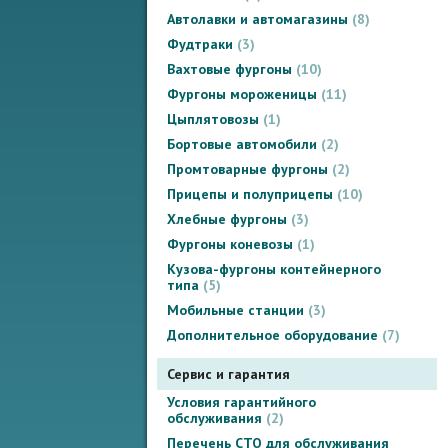
Автолавки и автомагазины
8
Фудтраки
3
Вахтовые фургоны
10
Фургоны мороженицы
11
Цыплятовозы
1
Бортовые автомобили
2
Промтоварные фургоны
2
Прицепы и полуприцепы
10
Хлебные фургоны
3
Фургоны коневозы
1
Кузова-фургоны контейнерного
типа
5
Мобильные станции
3
Дополнительное оборудование
7
Сервис и гарантия
Условия гарантийного
обслуживания
2
Перечень СТО для обслуживания