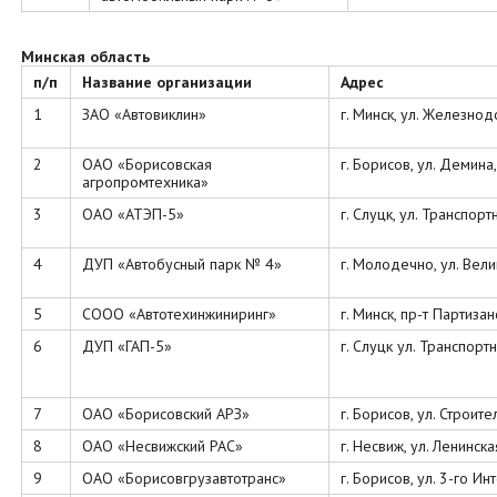
Минская область
п/п
Название организации
Адрес
1
ЗАО «Автовиклин»
г. Минск, ул. Железно
2
ОАО «Борисовская
г. Борисов, ул. Демина
агропромтехника»
3
ОАО «АТЭП-5»
г. Слуцк, ул. Транспортн
4
ДУП «Автобусный парк № 4»
г. Молодечно, ул. Вели
5
СООО «Автотехинжиниринг»
г. Минск, пр-т Партизан
6
ДУП «ГАП-5»
г. Слуцк ул. Транспортн
7
ОАО «Борисовский АРЗ»
г. Борисов, ул. Строите
8
ОАО «Несвижский РАС»
г. Несвиж, ул. Ленинска
9
ОАО «Борисовгрузавтотранс»
г. Борисов, ул. 3-го И