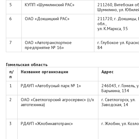
5
КУПП «Шумилинский РАС»
211260, Витебская обл
Шумилино, ул. Юбилей
6
ОАО «Докшицкий РАС»
211720, г. Докшицы, 
обл.,
ул. К.Маркса, 35
7
ОАО «Автотранспортное
г. Глубокое ул. Красн
предприятие № 16»
84
Гомельская область
п/
Название организации
Адрес
п
1
РДАУП «Автобусный парк № 1»
246043, г. Гомель, у
Барыкина, 134
2
ОАО «Светлогорский агросервис» (с/х
г. Светлогорск, ул.
автотехника)
Заводская, 14
3
РДАУП «Жлобинавтотранс»
г. Жлобин, ул. Козло