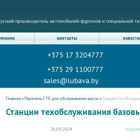
усский производитель автомобилей-фургонов и специальной те
омпании
контакты
новости
+375 17 3204777
+375 29 1100777
sales@lubava.by
Главная
»
Перечень СТО для обслуживания шасси
»
Станции техобслуж
Станции техобслуживания базов
26.03.2024
подели