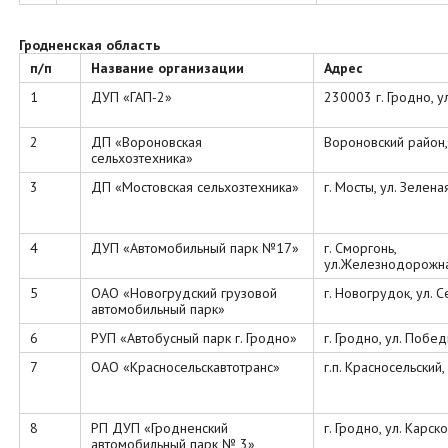
Гродненская область
п/п
Название организации
Адрес
1
ДУП «ГАП-2»
230003 г. Гродно, ул
2
ДП «Вороновская
Вороновский район,
сельхозтехника»
3
ДП «Мостовская сельхозтехника»
г. Мосты, ул. Зеленая
4
ДУП «Автомобильный парк №17»
г. Сморгонь,
ул.Железнодорожна
5
ОАО «Новогрудский грузовой
г. Новогрудок, ул. С
автомобильный парк»
6
РУП «Автобусный парк г. Гродно»
г. Гродно, ул. Побед
7
ОАО «Красносельскавтотранс»
г.п. Красносельский,
8
РП ДУП «Гродненский
г. Гродно, ул. Карско
автомобильный парк № 3»