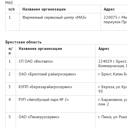
МАЗ
п/п
Название организации
Адрес
1
Фирменный сервисный центр «МАЗ»
220075 г. Ми
переулок Пр
Брестская область
п/
Название организации
Адрес
п
1
СП ОАО «Веставто»
224029 г. Брест,
Коммерческая, 
2
ОАО «Брестский райагросервис»
г. Брест, Катин 
3
КУПП «Березарайагросервис»
г. Береза, ул. К
95
4
РУП «Автобусный парк № 2»
г. Барановичи, у
пом. 2
5
ОАО «Пинагрузсервис»
г. Пинск, ул. Рок