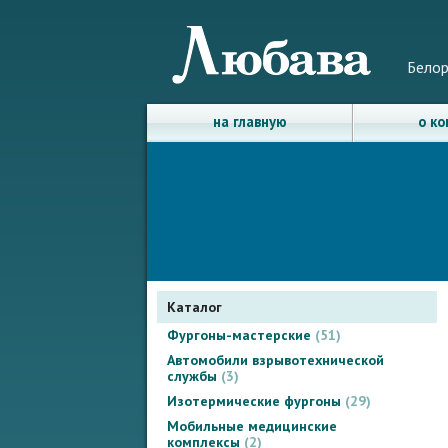
Белор
на главную
о к
Каталог
Фургоны-мастерские
51
Автомобили взрывотехнической
службы
3
Изотермические фургоны
29
Мобильные медицинские
комплексы
2