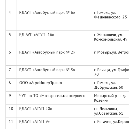
4
РДАУП «Автобусный парк № 6»
г. Гомель, ул.
Федюнинского, 25
5
РД АУП «АТУП -16»
г. Житковичи, ул.
Комсомольская, 49
6
РДАУП «Автобусный парк № 2»
г. Мозырь,ул. Ветров
7
РДАУП «Автобусный парк № 3»
г. Речица, ул. Триф
70
8
ООО «АгроИнтерТранс»
г. Гомель, ул.
Добрушская, 60
9
ЧУП по ТО «Мозырьсельмашсервис»
Мозырский р-н, д.
Козенки
10
РДАУП «АТУП-20»
г.п Лельчицы,
ул.Советская, 61
11
РДАУП «АТУП-9»
г. Рогачев, ул.Киров