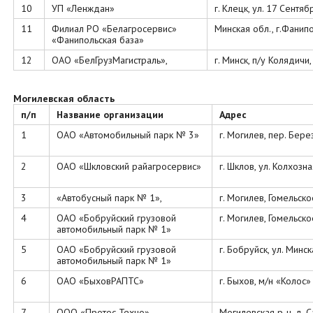
10
УП «Ленждан»
г. Клецк, ул. 17 Сентяб
11
Филиал РО «Белагросервис»
Минская обл., г.Фанипо
«Фанипольская база»
12
ОАО «БелГрузМагистраль»,
г. Минск, п/у Колядичи
Могилевская область
п/п
Название организации
Адрес
1
ОАО «Автомобильный парк № 3»
г. Могилев, пер. Бере
2
ОАО «Шкловский райагросервис»
г. Шклов, ул. Колхозна
3
«Автобусный парк № 1»,
г. Могилев, Гомельско
4
ОАО «Бобруйский грузовой
г. Могилев, Гомельско
автомобильный парк № 1»
5
ОАО «Бобруйский грузовой
г. Бобруйск, ул. Минск
автомобильный парк № 1»
6
ОАО «БыховРАПТС»
г. Быхов, м/н «Колос»
7
ООО «Протос Техно»
Могилевская р-н, д. 