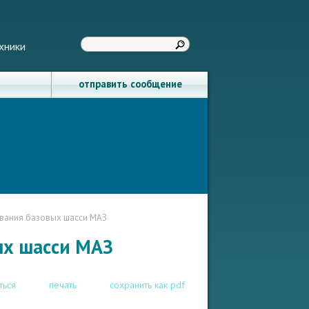
хники
отправить сообщение
ивания базовых шасси МАЗ
ых шасси МАЗ
ться
печать
сохранить как pdf