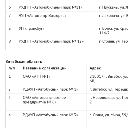
6
РУДТП «Автомобильный парк №11»
г. Пружаны, ул. Л
7
ЧУП «Автоцентр Виктория»
г. Ляховичи, ул.
8
УП «Трансбуг»
г. Брест, ул. Кр
114/2
9
РУДТП «Автомобильный парк № 12»
г. Столин, ул. Т
Витебская область
п/п
Название организации
Адрес
1
ОАО «АТП №1»
210017, г. Витебск, ул.
68,
2
РДАУП «Автобусный парк № 1»
г. Витебск, ул. Тереш
3
ОАО «Автотранспортное
г. Новополоцк, ул. П
предприятие № 6»
2
4
РДАУП «Автобусный парк № 3»
г. Орша, ул. Мира, 39