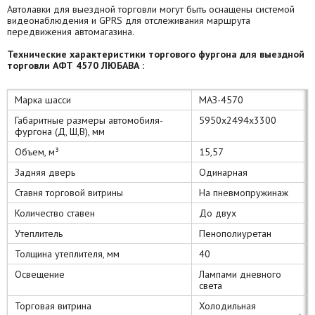
Автолавки для выездной торговли могут быть оснащены системой
видеонаблюдения и GPRS для отслеживания маршрута
передвижения автомагазина.
Технические
характеристики торгового фургона для выездной
торговли АФТ 4570 ЛЮБАВА :
Марка шасси
МАЗ-4570
Габаритные размеры автомобиля-
5950x2494x3300
фургона (Д, Ш,В), мм
Объем, м³
15,57
Задняя дверь
Одинарная
Ставня торговой витрины
На пневмопружинаж
Количество ставен
До двух
Утеплитель
Пенополиуретан
Толщина утеплителя, мм
40
Освещение
Лампами дневного
света
Торговая витрина
Холодильная