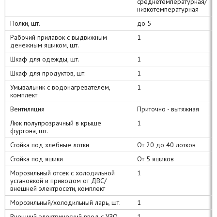
среднетемпературная/
низкотемпературная
Полки, шт.
до 5
Рабочий прилавок с выдвижным
1
денежным ящиком, шт.
Шкаф для одежды, шт.
1
Шкаф для продуктов, шт.
1
Умывальник с водонагревателем,
1
комплект
Вентиляция
Приточно - вытяжная
Люк полупрозрачный в крыше
1
фургона, шт.
Стойка под хлебные лотки
От 20 до 40 лотков
Стойка под ящики
От 5 ящиков
Морозильный отсек с холодильной
1
установкой и приводом от ДВС/
внешней электросети, комплект
Морозильный/холодильный ларь, шт.
1
Внешний электрический ввод с УЗО,
1