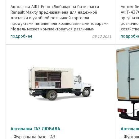
Автолавка АФТ Рено «Любава» на базе шасси
Автомоби
Renault Maxity предназначена для надежной
АФТ-4370
доставки и удобной розничной торговли
предназн
продуктами питания или хозяйственными товарами.
рознично
Модель может комплектоваться различным
хозяйств
оборудованием согласно техническому ...
автолавки
подробнее
подробн
09.12.2021
Автолавка ГАЗ ЛЮБАВА
Автолав
Фургоны на базе: ГАЗ
Фургоны