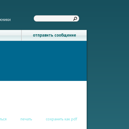
хники
отправить сообщение
ться
печать
сохранить как pdf