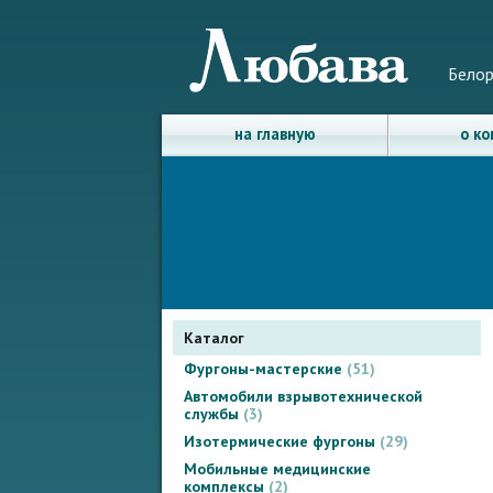
Белор
на главную
о к
Каталог
Фургоны-мастерские
51
Автомобили взрывотехнической
службы
3
Изотермические фургоны
29
Мобильные медицинские
комплексы
2