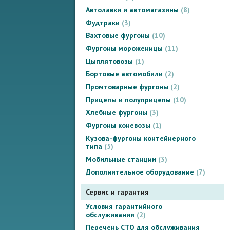
Автолавки и автомагазины
8
Фудтраки
3
Вахтовые фургоны
10
Фургоны мороженицы
11
Цыплятовозы
1
Бортовые автомобили
2
Промтоварные фургоны
2
Прицепы и полуприцепы
10
Хлебные фургоны
3
Фургоны коневозы
1
Кузова-фургоны контейнерного
типа
5
Мобильные станции
3
Дополнительное оборудование
7
Сервис и гарантия
Условия гарантийного
обслуживания
2
Перечень СТО для обслуживания