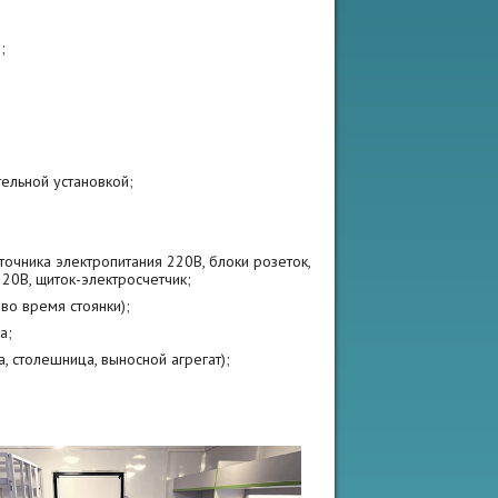
;
ельной установкой;
очника электропитания 220В, блоки розеток,
20В, щиток-электросчетчик;
во время стоянки);
а;
ка, столешница, выносной агрегат);