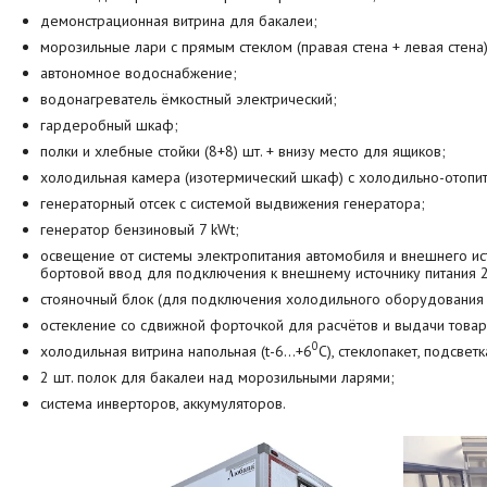
демонстрационная витрина для бакалеи;
морозильные лари с прямым стеклом (правая стена + левая стена)
автономное водоснабжение;
водонагреватель ёмкостный электрический;
гардеробный шкаф;
полки и хлебные стойки (8+8) шт. + внизу место для ящиков;
холодильная камера (изотермический шкаф) с холодильно-отопит
генераторный отсек с системой выдвижения генератора;
генератор бензиновый 7 kWt;
освещение от системы электропитания автомобиля и внешнего ист
бортовой ввод для подключения к внешнему источнику питания 2
стояночный блок (для подключения холодильного оборудования 
остекление со сдвижной форточкой для расчётов и выдачи товар
0
холодильная витрина напольная (t-6…+6
C), стеклопакет, подсвет
2 шт. полок для бакалеи над морозильными ларями;
система инверторов, аккумуляторов.