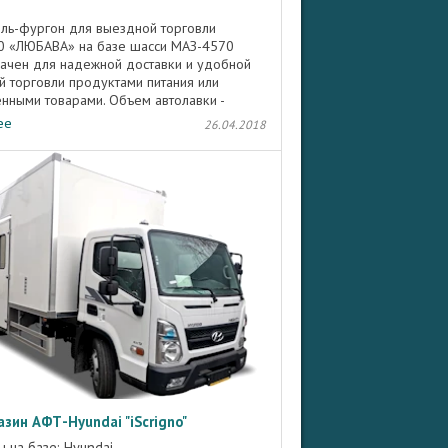
ль-фургон для выездной торговли
 «ЛЮБАВА» на базе шасси МАЗ-4570
ачен для надежной доставки и удобной
й торговли продуктами питания или
енными товарами. Объем автолавки -
м³. Продукты ...
ее
26.04.2018
зин АФТ-Hyundai "iScrigno"
 на базе: Hyundai