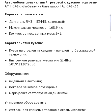
Автомобиль специальный грузовой с кузовом торговым
АФТ-C41R «Любава» на базе шасси ГАЗ-C41R33.
Характеристики шасси:
Двигатель ЯМЗ – 53445, дизельный;
Максимальная мощность - 168,9 л.с.;
Количество посадочных мест: 2+1;
Характеристик кузова:
Кузов изготовлен из сэндвич - панелей по бескаркасной
технологии;
Внутренние размеры кузова, мм (ДхШхВ):
5019*2120*2056.
Оборудование:
выдвижная лестница;
боковое защитное ограждение;
маркировка светоотражающей лентой.
Внутреннее оборудование:
стеллаж для хранения товаров с ограничителями;