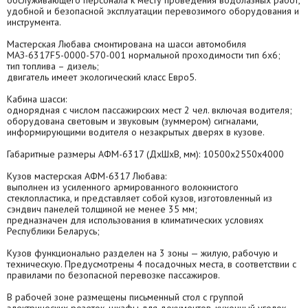
обслуживающего персонала к месту проведения водолазных работ,
удобной и безопасной эксплуатации перевозимого оборудования и
инструмента.
Мастерская Любава смонтирована на шасси автомобиля
МАЗ-6317F5-0000-570-001 нормальной проходимости тип 6х6;
тип топлива – дизель;
двигатель имеет экологический класс Евро5.
Кабина шасси:
однорядная с числом пассажирских мест 2 чел. включая водителя;
оборудована световым и звуковым (зуммером) сигналами,
информирующими водителя о незакрытых дверях в кузове.
Габаритные размеры АФМ-6317 (ДхШхВ, мм): 10500х2550х4000
Кузов мастерская АФМ-6317 Любава:
выполнен из усиленного армированного волокнистого
стеклопластика, и представляет собой кузов, изготовленный из
сэндвич панелей толщиной не менее 35 мм;
предназначен для использования в климатических условиях
Республики Беларусь;
Кузов функционально разделен на 3 зоны — жилую, рабочую и
техническую. Предусмотрены 4 посадочных места, в соответствии с
правилами по безопасной перевозке пассажиров.
В рабочей зоне размещены письменный стол с группой