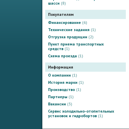
шасси
8
Покупателям
Финансирование
6
Технические задания
1
Отгрузка продукции
2
Пункт приема транспортных
средств
1
Схема проезда
1
Информация
О компании
1
История марки
1
Производство
1
Партнеры
1
Вакансии
5
Сервис холодильно-отопительных
установок и гидробортов
1