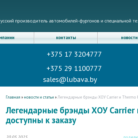
усский производитель автомобилей-фургонов и специальной те
омпании
контакты
новости
+375 17 3204777
+375 29 1100777
sales@lubava.by
Главная
»
новости и статьи
»
Легендарные брэнды ХОУ Carrier и Thermo K
Легендарные брэнды ХОУ Carrier 
доступны к заказу
20.05.2025
подели