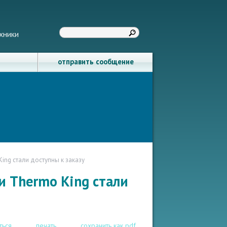
хники
отправить сообщение
ing стали доступны к заказу
и Thermo King стали
ться
печать
сохранить как pdf