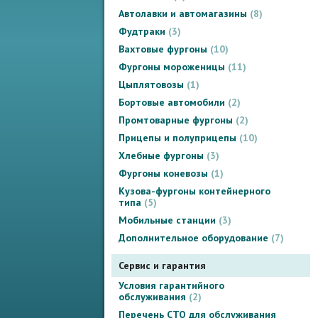
Автолавки и автомагазины
8
Фудтраки
3
Вахтовые фургоны
10
Фургоны мороженицы
11
Цыплятовозы
1
Бортовые автомобили
2
Промтоварные фургоны
2
Прицепы и полуприцепы
10
Хлебные фургоны
3
Фургоны коневозы
1
Кузова-фургоны контейнерного
типа
5
Мобильные станции
3
Дополнительное оборудование
7
Сервис и гарантия
Условия гарантийного
обслуживания
2
Перечень СТО для обслуживания