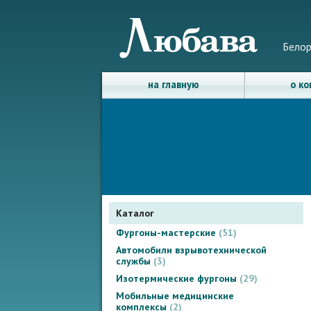
Белор
на главную
о к
Каталог
Фургоны-мастерские
51
Автомобили взрывотехнической
службы
3
Изотермические фургоны
29
Мобильные медицинские
комплексы
2