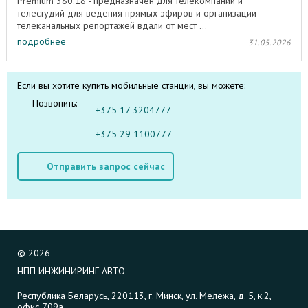
Premium 380.18 - предназначен для телекомпаний и
телестудий для ведения прямых эфиров и организации
телеканальных репортажей вдали от мест ...
подробнее
31.05.2026
Если вы хотите купить мобильные станции, вы можете:
Позвонить:
+375 17 3204777
+375 29 1100777
Отправить запрос сейчас
©
2026
НПП ИНЖИНИРИНГ АВТО
Республика Беларусь, 220113, г. Минск, ул. Мележа, д. 5, к.2,
офис 709а