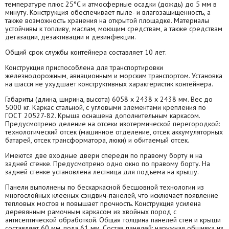
температуре плюс 25°C и атмосферные осадки (дождь) до 5 мм в
минуту. Конструкция обеспечивает пыле- и влагозащищенность, а
также возможность хранения на открытой площадке. Материалы
устойчивы к топливу, маслам, моющим средствам, а также средствам
дегазации, дезактивации и дезинфекции.
Общий срок службы контейнера составляет 10 лет.
Конструкция приспособлена для транспортировки
железнодорожным, авиационным и морским транспортом. Установка
на шасси не ухудшает конструктивных характеристик контейнера.
Габариты (длина, ширина, высота) 6058 х 2438 х 2438 мм. Вес до
5000 кг. Каркас стальной, с угловыми элементами крепления по
ГОСТ 20527-82. Крыша оснащена дополнительным каркасом.
Предусмотрено деление на отсеки изотермической перегородкой:
технологический отсек (машинное отделение, отсек аккумуляторных
батарей, отсек трансформатора, люки) и обитаемый отсек.
Имеются две входные двери спереди по правому борту и на
задней стенке. Предусмотрено одно окно по правому борту. На
задней стенке установлена лестница для подъема на крышу.
Панели выполнены по бескаркасной бесшовной технологии из
многослойных клееных сэндвич-панелей, что исключает появление
тепловых мостов и повышает прочность. Конструкция усилена
деревянным рамочным каркасом из хвойных пород с
антисептической обработкой. Общая толщина панелей стен и крыши
составляет 60 мм, пола 61 мм. Состав панелей: наружная обшивка из