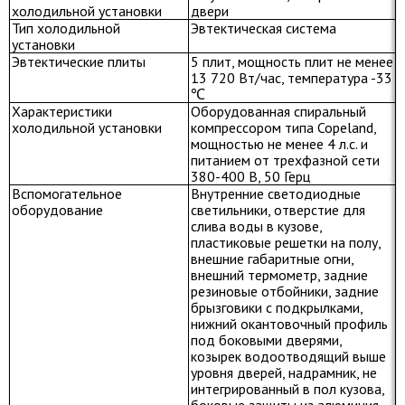
холодильной установки
двери
Тип холодильной
Эвтектическая система
установки
Эвтектические плиты
5 плит, мощность плит не менее
13 720 Вт/час, температура -33
℃
Характеристики
Оборудованная спиральный
холодильной установки
компрессором типа Copeland,
мощностью не менее 4 л.с. и
питанием от трехфазной сети
380-400 В, 50 Герц
Вспомогательное
Внутренние светодиодные
оборудование
светильники, отверстие для
слива воды в кузове,
пластиковые решетки на полу,
внешние габаритные огни,
внешний термометр, задние
резиновые отбойники, задние
брызговики с подкрылками,
нижний окантовочный профиль
под боковыми дверями,
козырек водоотводящий выше
уровня дверей, надрамник, не
интегрированный в пол кузова,
боковые защиты из алюминия