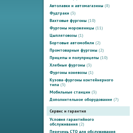
Автолавки и автомагазины
8
Фудтраки
3
Вахтовые фургоны
10
Фургоны мороженицы
11
Цыплятовозы
1
Бортовые автомобили
2
Промтоварные фургоны
2
Прицепы и полуприцепы
10
Хлебные фургоны
3
Фургоны коневозы
1
Кузова-фургоны контейнерного
типа
5
Мобильные станции
3
Дополнительное оборудование
7
Сервис и гарантия
Условия гарантийного
обслуживания
2
Перечень СТО для обслуживания