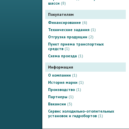
шасси
8
Покупателям
Финансирование
6
Технические задания
1
Отгрузка продукции
2
Пункт приема транспортных
средств
1
Схема проезда
1
Информация
О компании
1
История марки
1
Производство
1
Партнеры
1
Вакансии
5
Сервис холодильно-отопительных
установок и гидробортов
1