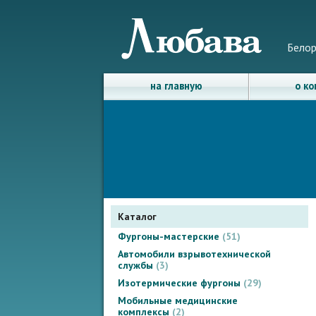
Белор
на главную
о к
Каталог
Фургоны-мастерские
51
Автомобили взрывотехнической
службы
3
Изотермические фургоны
29
Мобильные медицинские
комплексы
2