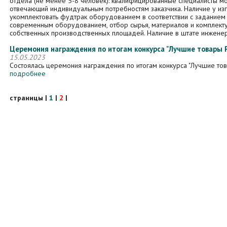
отдела (не менее 5-8 человек): квалифицированные специалисты мо
отвечающий индивидуальным потребностям заказчика. Наличие у изг
укомплектовать фудтрак оборудованием в соответствии с заданием
современным оборудованием, отбор сырья, материалов и комплект
собственных производственных площадей. Наличие в штате инженер 
Церемония награждения по итогам конкурса "Лучшие товары Р
15.05.2023
Состоялась церемония награждения по итогам конкурса "Лучшие това
подробнее
страницы
|
1
|
2
|